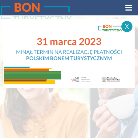
Panel zarządzania plikami cookies
X
Aktywuj bon
Aktualności
Informacje ogólne
Raporty
FAQ
Strefa Przedsiębiorcy
Certyfikat Dobrych Praktyk