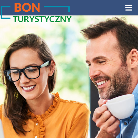
Panel zarządzania plikami cookies
Aktywuj bon
Aktualności
Informacje ogólne
Raporty
FAQ
Strefa Przedsiębiorcy
Certyfikat Dobrych Praktyk